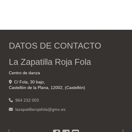
DATOS DE CONTACTO
La Zapatilla Roja Fola
Centro de danza
C/ Fola, 30 bajo,
Castellón de la Plana
,
12002
,
(Castellón)
964 232 003
lazapatillarojafola
gmx.es