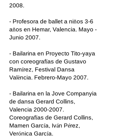
2008.
- Profesora de ballet a ni
ñ
os 3-6
a
ñ
os en Hemar, Valencia. Mayo -
Junio 2007.
- Bailarina en Proyecto Tito-yaya
con coreograf
í
as de Gustavo
Ram
í
rez, Festival Dansa
Val
è
ncia. Febrero-Mayo 2007.
- Bailarina en la Jove Companyia
de dansa Gerard Collins,
Valencia 2000-2007.
Coreograf
í
as de Gerard Collins,
Mamen Garc
í
a, Iv
á
n P
é
rez,
Ver
ó
nica Garc
í
a.