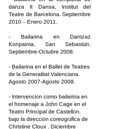
danza It Dansa, Institut del
Teatre de Barcelona. Septiembre
2010
–
Enero 2011.
- Bailarina en Dantzaz
Konpainia, San Sebasti
á
n.
Septiembre-Octubre 2008.
- Bailarina en el Ballet de Teatres
de la Generalitat Valenciana.
Agosto 2007-Agosto 2008.
- Intervenci
ó
n como bailarina en
el homenaje a John Cage en el
Teatro Principal de Castell
ó
n,
bajo la direcci
ó
n coreogr
á
fica de
Christine Cloux . Diciembre