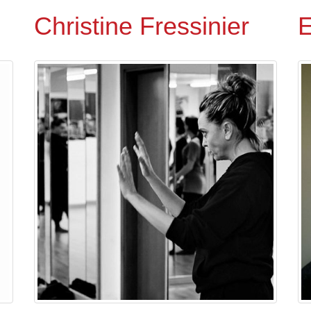
Christine Fressinier
E