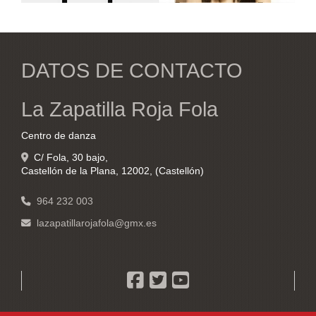
DATOS DE CONTACTO
La Zapatilla Roja Fola
Centro de danza
C/ Fola, 30 bajo,
Castellón de la Plana
,
12002
,
(Castellón)
964 232 003
lazapatillarojafola
gmx.es