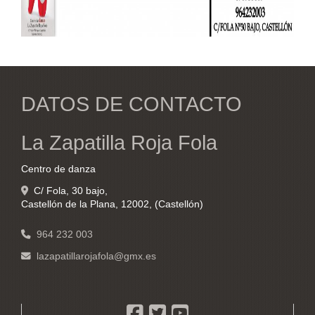
DATOS DE CONTACTO
La Zapatilla Roja Fola
Centro de danza
C/ Fola, 30 bajo,
Castellón de la Plana
,
12002
,
(Castellón)
964 232 003
lazapatillarojafola
gmx.es