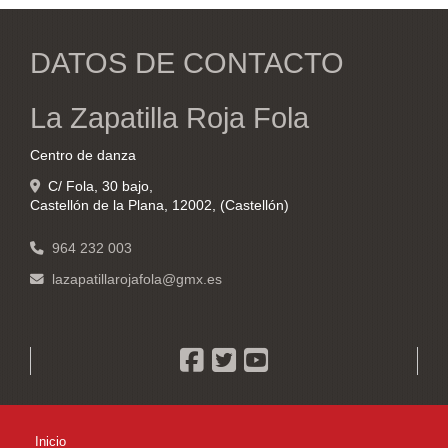
DATOS DE CONTACTO
La Zapatilla Roja Fola
Centro de danza
C/ Fola, 30 bajo,
Castellón de la Plana
,
12002
,
(Castellón)
964 232 003
lazapatillarojafola
gmx.es
Inicio