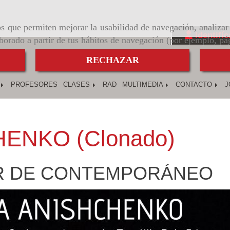
ros que permiten mejorar la usabilidad de navegación, analiza
Identifíc
aborado a partir de tus hábitos de navegación (por ejemplo, pá
RECHAZAR
PROFESORES
CLASES
RAD
MULTIMEDIA
CONTACTO
J
HENKO (Clonado)
R DE CONTEMPORÁNEO